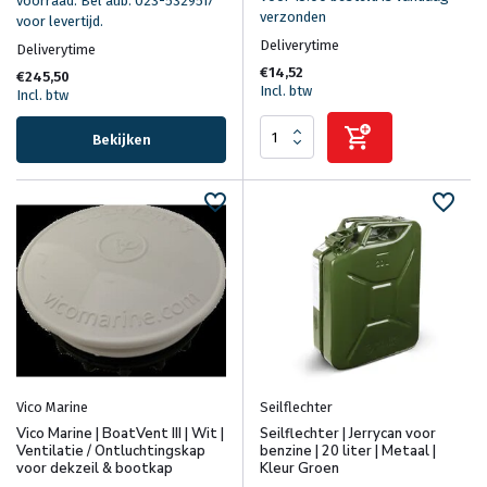
voorraad. Bel aub. 023-5329517
verzonden
voor levertijd.
Deliverytime
Deliverytime
€14,52
€245,50
Incl. btw
Incl. btw
Bekijken
Vico Marine
Seilflechter
Vico Marine | BoatVent III | Wit |
Seilflechter | Jerrycan voor
Ventilatie / Ontluchtingskap
benzine | 20 liter | Metaal |
voor dekzeil & bootkap
Kleur Groen