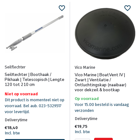
Seilflechter
Vico Marine
Seilflechter | Boothaak /
Vico Marine | BoatVent IV |
Pikhaak | Telescopisch | Lengte
Zwart | Ventilatie /
120 tot 210 cm
Ontluchtingskap (naaibaar)
voor dekzeil & bootkap
Niet op voorraad
Op voorraad
Dit product is momenteel niet op
Voor 15.00 besteld is vandaag
voorraad. Bel aub. 023-5329517
verzonden
voor levertijd.
Deliverytime
Deliverytime
€19,75
€18,40
Incl. btw
Incl. btw