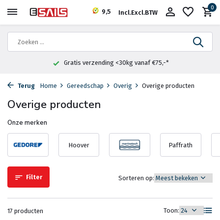
0
9,5
Incl.
Excl.
BTW
Fysieke winkel in Heemstede
Terug
Home
Gereedschap
Overig
Overige producten
Overige producten
Onze merken
Hoover
Paffrath
Filter
Sorteren op:
Toon:
17 producten