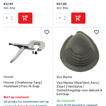
€22,95
€67,85
Incl. btw
Incl. btw
Hoover
Vico Marine
Hoover | Drukknoop Tang |
Vico Marine | BoatVent Aero |
Aluminium | Pres-N-Snap
Zwart | Ventilatie /
Ontluchtingskap voor dekzeil &
bootkap
Niet op voorraad
Op voorraad
Dit product is momenteel niet op
Voor 15.00 besteld is vandaag