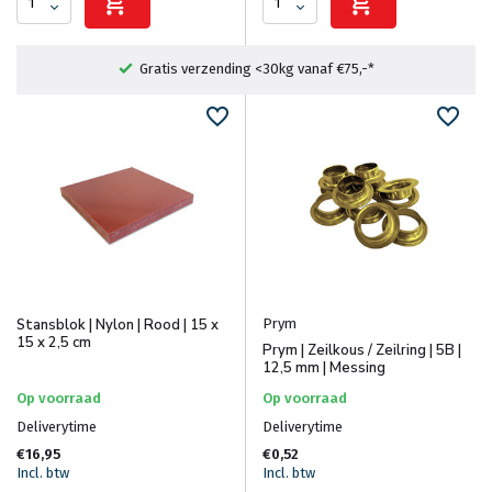
Gratis verzending <30kg vanaf €75,-*
Prym
Stansblok | Nylon | Rood | 15 x
15 x 2,5 cm
Prym | Zeilkous / Zeilring | 5B |
12,5 mm | Messing
Op voorraad
Op voorraad
Deliverytime
Deliverytime
€16,95
€0,52
Incl. btw
Incl. btw