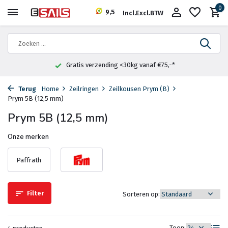
0
9,5
Incl.
Excl.
BTW
Gratis verzending <30kg vanaf €75,-*
Terug
Home
Zeilringen
Zeilkousen Prym (B)
Prym 5B (12,5 mm)
Prym 5B (12,5 mm)
Onze merken
Paffrath
Filter
Sorteren op:
Toon: