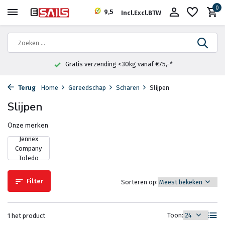
0
9,5
Incl.
Excl.
BTW
Gratis verzending <30kg vanaf €75,-*
Terug
Home
Gereedschap
Scharen
Slijpen
Slijpen
Onze merken
Jennex
Company
Toledo
Filter
Sorteren op:
Toon:
1 het product