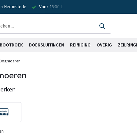
 in Heemstede
Voor 15:00 besteld? Is vandaag verzonden!
G
& BOOTDOEK
DOEKSLUITINGEN
REINIGING
OVERIG
ZEILRING
Oogmoeren
moeren
erken
en