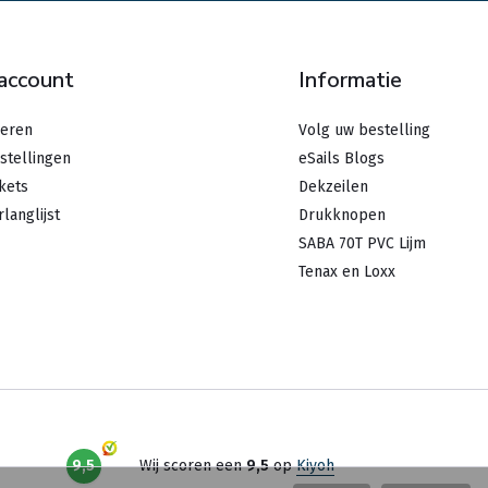
 account
Informatie
reren
Volg uw bestelling
stellingen
eSails Blogs
ckets
Dekzeilen
rlanglijst
Drukknopen
SABA 70T PVC Lijm
Tenax en Loxx
9,5
Wij scoren een
9,5
op
Kiyoh