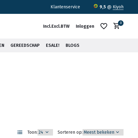
ratis verzending <30kg vanaf €75,-*
Klantenservice
9,5
@
Kiyoh
0
Incl.
Excl.
BTW
Inloggen
EN
GEREEDSCHAP
ESALE!
BLOGS
Account aanmaken
Account aanmaken
Toon:
Sorteren op: