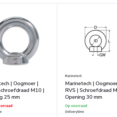
Marinetech
tech | Oogmoer |
Marinetech | Oogmoer
Schroefdraad M10 |
RVS | Schroefdraad M
g 25 mm
Opening 30 mm
oorraad
Op voorraad
me
Deliverytime