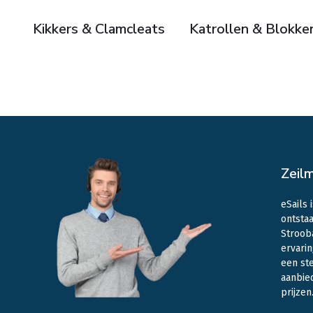
Kikkers & Clamcleats
Katrollen & Blokke
Zeil
eSails 
ontstaa
Stroob
ervarin
een st
aanbie
prijzen