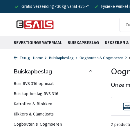
nden!
Gratis verzending <30kg vanaf €75,-*
Fysieke winkel
BEVESTIGINGSMATERIAAL
BUISKAPBESLAG
DEKZEILEN 
Terug
Home
Buiskapbeslag
Oogbouten & Oogmoeren
Oog
Buiskapbeslag
Onze m
Buis RVS 316 op maat
Buiskap beslag RVS 316
Katrollen & Blokken
Kikkers & Clamcleats
Oogbouten & Oogmoeren
2 product