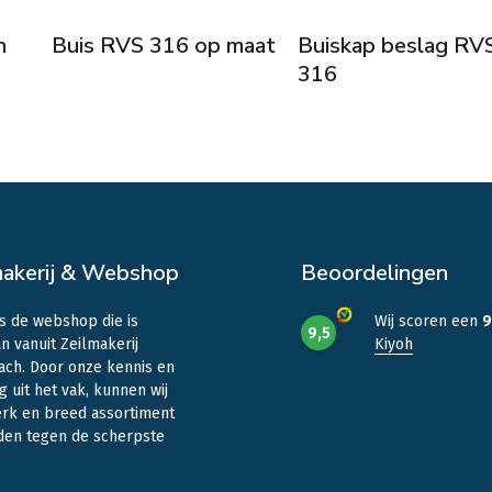
n
Buis RVS 316 op maat
Buiskap beslag RV
316
makerij & Webshop
Beoordelingen
is de webshop die is
Wij scoren een
9
9,5
n vanuit Zeilmakerij
Kiyoh
ach. Door onze kennis en
g uit het vak, kunnen wij
erk en breed assortiment
den tegen de scherpste
.