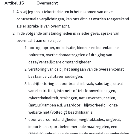
Artikel 15: Overmacht
Als wij jegens u tekortschieten in het nakomen van onze
contractuele verplichtingen, kan ons dit niet worden toegerekend
als er sprake is van overmacht.
In de volgende omstandigheden is in ieder geval sprake van
overmacht aan onze zijde:
oorlog, oproer, mobilisatie, binnen- en buitenlandse
onlusten, overheidsmaatregelen of dreiging van
deze/vergelijkbare omstandigheden;
verstoring van de bij het aangaan van de overeenkomst
bestaande valutaverhoudingen;
bedrijfsstoringen door brand, inbraak, sabotage, uitval
van elektriciteit, internet- of telefoonverbindingen,
cybercriminaliteit, stakingen, natuurverschijnselen,
(natuur)rampen e.d. waardoor - bijvoorbeeld - onze
website niet (volledig) beschikbaar is;
door weersomstandigheden, wegblokkades, ongeval,
import- en export belemmerende maatregelen, een
(tijdelijk) gebrek aan de benodigde materialen/onderdelen