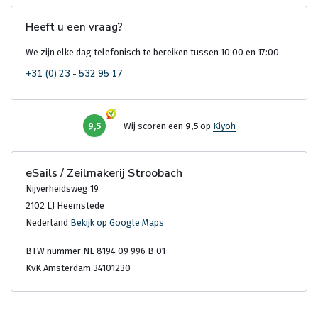
Heeft u een vraag?
We zijn elke dag telefonisch te bereiken tussen 10:00 en 17:00
+31 (0) 23 - 532 95 17
9,5
Wij scoren een
9,5
op
Kiyoh
eSails / Zeilmakerij Stroobach
Nijverheidsweg 19
2102 LJ Heemstede
Nederland
Bekijk op Google Maps
BTW nummer NL 8194 09 996 B 01
KvK Amsterdam 34101230