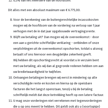
0,5% van het meerdere van de hoofdsom.
Dit alles met een absoluut maximum van € 6.775,00.
Voor de berekening van de buitengerechtelijke incassokosten
mogen wij de hoofdsom van de vordering na verloop van 1 jaar
verhogen met de in dat jaar opgebouwde vertragingsrente.
Blijft uw betaling uit? Dan mogen wij de overeenkomst - door
een aan u gerichte schriftelijke verklaring - ontbinden of onze
verplichtingen uit de overeenkomst opschorten, totdat u alsnog
betaalt of ons hiervoor een deugdelijke zekerheid geeft.
Wij hebben dit opschortingsrecht al voordat u in verzuim bent
met uw betaling, als wij dan al gegronde redenen hebben om aan
uw kredietwaardigheid te twijfelen.
Ontvangen betalingen brengen wij eerst in mindering op alle
verschuldigde rente en kosten en hierna op de opeisbare
facturen die het langst openstaan, tenzij u bij de betaling
schriftelijk meldt dat deze betrekking heeft op een latere factuur.
U mag onze vorderingen niet verrekenen met tegenvorderingen
die u op ons meent te hebben. Dit geldt ook als u (voorlopige)