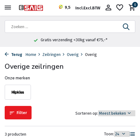
0
9,5
Incl.
Excl.
BTW
Gratis verzending <30kg vanaf €75,-*
Terug
Home
Zeilringen
Overig
Overig
Overige zeilringen
Onze merken
Filter
Sorteren op:
Toon:
3 producten