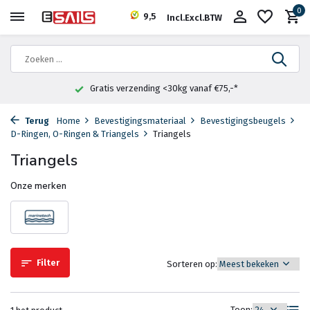
0
9,5
Incl.
Excl.
BTW
Gratis verzending <30kg vanaf €75,-*
Terug
Home
Bevestigingsmateriaal
Bevestigingsbeugels
D-Ringen, O-Ringen & Triangels
Triangels
Triangels
Onze merken
Filter
Sorteren op:
Toon: