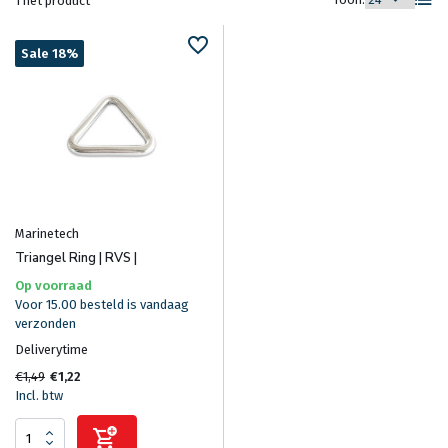
1 het product
Sale 18%
Marinetech
Triangel Ring | RVS |
Op voorraad
Voor 15.00 besteld is vandaag
verzonden
Deliverytime
€1,49
€1,22
Incl. btw