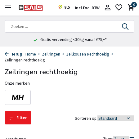
0
9,5
Incl.
Excl.
BTW
Gratis verzending <30kg vanaf €75,-*
Terug
Home
Zeilringen
Zeilkousen Rechthoekig
Zeilringen rechthoekig
Zeilringen rechthoekig
Onze merken
Filter
Sorteren op:
Toon: