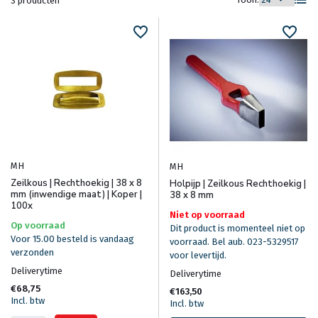
3 producten
MH
MH
Zeilkous | Rechthoekig | 38 x 8
Holpijp | Zeilkous Rechthoekig |
mm (inwendige maat) | Koper |
38 x 8 mm
100x
Niet op voorraad
Op voorraad
Dit product is momenteel niet op
Voor 15.00 besteld is vandaag
voorraad. Bel aub. 023-5329517
verzonden
voor levertijd.
Deliverytime
Deliverytime
€68,75
€163,50
Incl. btw
Incl. btw