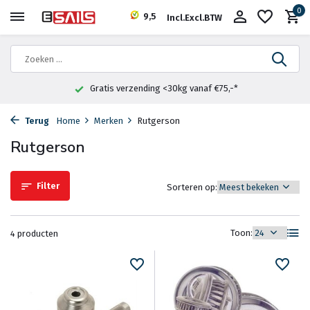
0
9,5
Incl.
Excl.
BTW
Gratis verzending <30kg vanaf €75,-*
Terug
Home
Merken
Rutgerson
Rutgerson
Filter
Sorteren op:
Toon:
4 producten