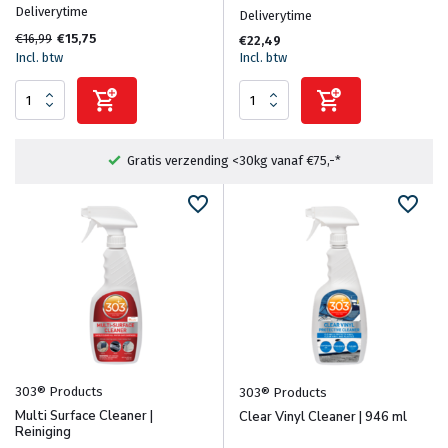
Deliverytime
Deliverytime
€16,99
€15,75
€22,49
Incl. btw
Incl. btw
Fysieke winkel in Heemstede
303® Products
303® Products
Multi Surface Cleaner |
Clear Vinyl Cleaner | 946 ml
Reiniging