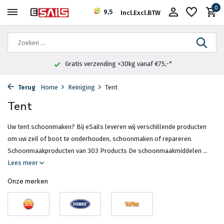
0
9,5
Incl.
Excl.
BTW
zending <30kg vanaf €75,-*
Fysieke w
Terug
Home
Reiniging
Tent
Tent
Uw tent schoonmaken? Bij eSails leveren wij verschillende producten
om uw zeil of boot te onderhouden, schoonmaken of repareren.
Schoonmaakproducten van 303 Products De schoonmaakmiddelen ...
Lees meer
Onze merken