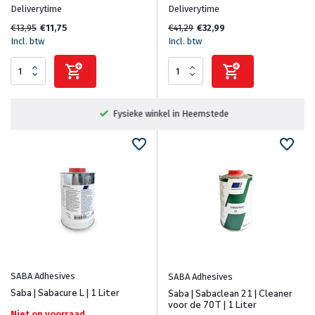
Deliverytime
Deliverytime
€13,95
€11,75
€41,29
€32,99
Incl. btw
Incl. btw
Fysieke winkel in Heemstede
SABA Adhesives
SABA Adhesives
Saba | Sabacure L | 1 Liter
Saba | Sabaclean 21 | Cleaner
voor de 70T | 1 Liter
Niet op voorraad