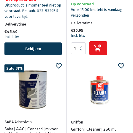
Op voorraad
Dit product is momenteel niet op
Voor 15.00 besteld is vandaag
voorraad. Bel aub. 023-5329517
verzonden
voor levertijd.
Deliverytime
Deliverytime
€20,95
€45,40
Incl. btw
Incl. btw
Bekijken
Sale 51%
SABA Adhesives
Griffon
Saba | AAC | Contactlijm voor
Griffon | Cleaner | 250 ml