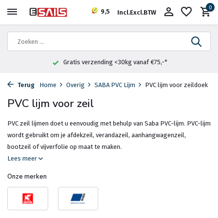
0
9,5
Incl.
Excl.
BTW
Fysieke winkel in Heemstede
Terug
Home
Overig
SABA PVC Lijm
PVC lijm voor zeildoek
PVC lijm voor zeil
PVC zeil lijmen doet u eenvoudig met behulp van Saba PVC-lijm. PVC-lijm
wordt gebruikt om je afdekzeil, verandazeil, aanhangwagenzeil,
bootzeil of vijverfolie op maat te maken.
Lees meer
Onze merken