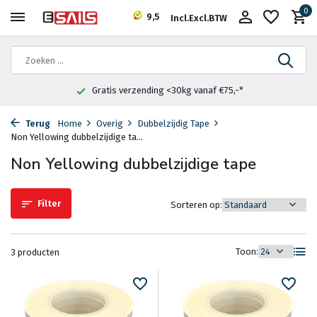
0
9,5
Incl.
Excl.
BTW
Gratis verzending <30kg vanaf €75,-*
Terug
Home
Overig
Dubbelzijdig Tape
Non Yellowing dubbelzijdige ta...
Non Yellowing dubbelzijdige tape
Filter
Sorteren op:
Toon:
3 producten