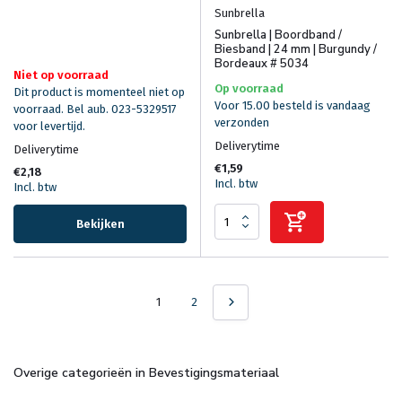
Sunbrella
Sunbrella | Boordband /
Biesband | 24 mm | Burgundy /
Bordeaux # 5034
Niet op voorraad
Op voorraad
Dit product is momenteel niet op
Voor 15.00 besteld is vandaag
voorraad. Bel aub. 023-5329517
verzonden
voor levertijd.
Deliverytime
Deliverytime
€1,59
€2,18
Incl. btw
Incl. btw
Bekijken
1
2
Overige categorieën in Bevestigingsmateriaal