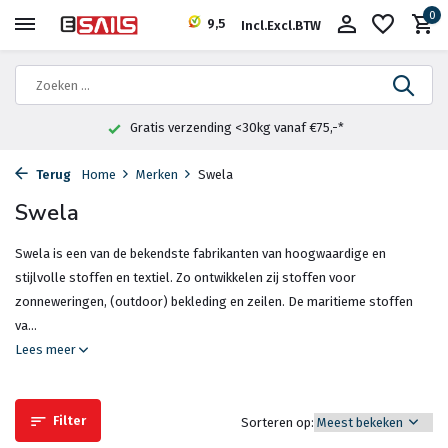
0
9,5
Incl.
Excl.
BTW
Gratis verzending <30kg vanaf €75,-*
Terug
Home
Merken
Swela
Swela
Swela is een van de bekendste fabrikanten van hoogwaardige en
stijlvolle stoffen en textiel. Zo ontwikkelen zij stoffen voor
zonneweringen, (outdoor) bekleding en zeilen. De maritieme stoffen
va...
Lees meer
Filter
Sorteren op: