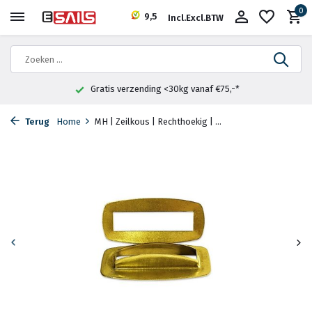
0
9,5
Incl.
Excl.
BTW
Gratis verzending <30kg vanaf €75,-*
Terug
Home
MH | Zeilkous | Rechthoekig | ...