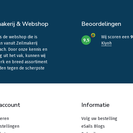
makerij & Webshop
Beoordelingen
is de webshop die is
Wij scoren een
9
9,5
n vanuit Zeilmakerij
Kiyoh
ach. Door onze kennis en
g uit het vak, kunnen wij
erk en breed assortiment
den tegen de scherpste
.
 account
Informatie
reren
Volg uw bestelling
stellingen
eSails Blogs