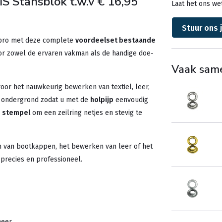
S Stansblok t.w.v € 16,95
Laat het ons wet
Stuur ons 
n pro met deze complete
voordeelset bestaande
oor zowel de ervaren vakman als de handige doe-
Vaak sam
oor het nauwkeurig bewerken van textiel, leer,
e ondergrond zodat u met de
holpijp
eenvoudig
e
stempel
om een zeilring netjes en stevig te
en van bootkappen, het bewerken van leer of het
 precies en professioneel.
meer