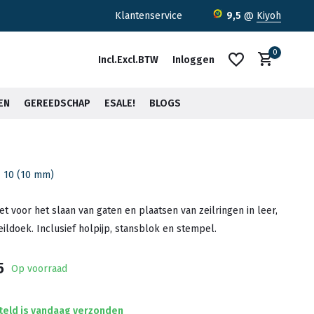
ratis verzending <30kg vanaf €75,-*
Klantenservice
9,5
@
Kiyoh
0
Incl.
Excl.
BTW
Inloggen
EN
GEREEDSCHAP
ESALE!
BLOGS
N 10 (10 mm)
Account aanmaken
Account aanmaken
t voor het slaan van gaten en plaatsen van zeilringen in leer,
zeildoek. Inclusief holpijp, stansblok en stempel.
5
Op voorraad
teld is vandaag verzonden