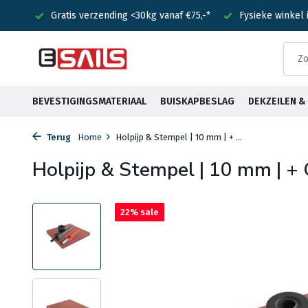
nden!
Gratis verzending <30kg vanaf €75,-*
Fysieke winkel
BEVESTIGINGSMATERIAAL
BUISKAPBESLAG
DEKZEILEN 
Terug
Home
Holpijp & Stempel | 10 mm | + ...
Holpijp & Stempel | 10 mm | +
22% sale