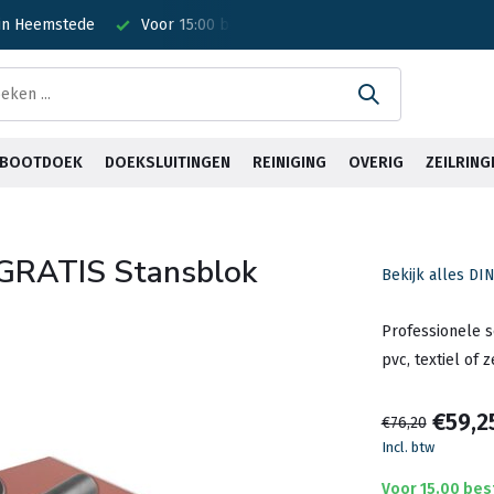
 in Heemstede
Voor 15:00 besteld? Is vandaag verzonden!
G
& BOOTDOEK
DOEKSLUITINGEN
REINIGING
OVERIG
ZEILRING
 GRATIS Stansblok
Bekijk alles DI
Professionele se
pvc, textiel of 
€59,2
€76,20
Incl. btw
Voor 15.00 bes