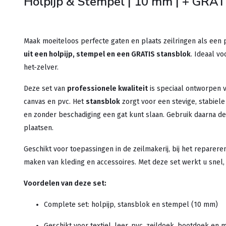
Holpijp & Stempel | 10 mm | + GRATI
Maak moeiteloos perfecte gaten en plaats zeilringen als ee
uit een holpijp, stempel en een GRATIS stansblok
. Ideaal v
het-zelver.
Deze set van
professionele kwaliteit
is speciaal ontworpen v
canvas en pvc. Het
stansblok
zorgt voor een stevige, stabiel
en zonder beschadiging een gat kunt slaan. Gebruik daarna d
plaatsen.
Geschikt voor toepassingen in de zeilmakerij, bij het reparer
maken van kleding en accessoires. Met deze set werkt u snel,
Voordelen van deze set:
Complete set: holpijp, stansblok en stempel (10 mm)
Geschikt voor textiel, leer, pvc, zeildoek, bootdoek en 