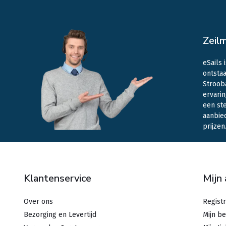
Zeil
eSails 
ontstaa
Stroob
ervarin
een st
aanbie
prijzen
Klantenservice
Mijn
Over ons
Regist
Bezorging en Levertijd
Mijn be