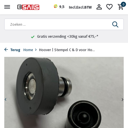
0
9,5
Incl.
Excl.
BTW
Gratis verzending <30kg vanaf €75,-*
Terug
Home
Hoover | Stempel C & D voor Ho...