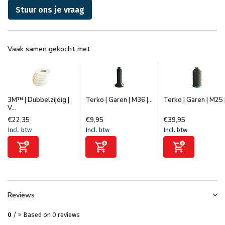
Stuur ons je vraag
Vaak samen gekocht met:
3M™ | Dubbelzijdig |
Terko | Garen | M36 |...
Terko | Garen | M25 |.
V...
€22,35
€9,95
€39,95
Incl. btw
Incl. btw
Incl. btw
Reviews
0
/
Based on 0 reviews
5