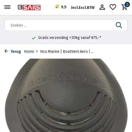
0
9,5
Incl.
Excl.
BTW
Gratis verzending <30kg vanaf €75,-*
Terug
Home
Vico Marine | BoatVent Aero | ...