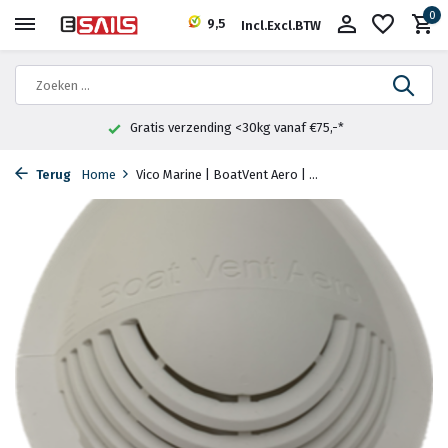
0
9,5
Incl.
Excl.
BTW
Gratis verzending <30kg vanaf €75,-*
Terug
Home
Vico Marine | BoatVent Aero | ...