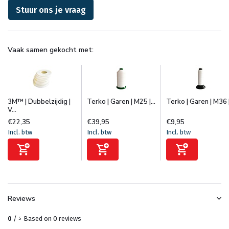
Stuur ons je vraag
Vaak samen gekocht met:
3M™ | Dubbelzijdig |
Terko | Garen | M25 |...
Terko | Garen | M36 |.
V...
€22,35
€39,95
€9,95
Incl. btw
Incl. btw
Incl. btw
Reviews
0
/
Based on 0 reviews
5