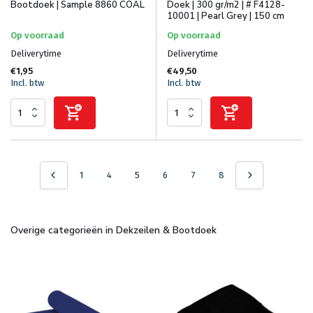
Bootdoek | Sample 8860 COAL
Doek | 300 gr/m2 | # F4128-
10001 | Pearl Grey | 150 cm
Op voorraad
Op voorraad
Deliverytime
Deliverytime
€1,95
€49,50
Incl. btw
Incl. btw
1
4
5
6
7
8
Overige categorieën in Dekzeilen & Bootdoek