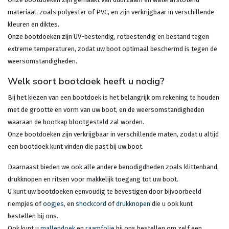
materiaal, zoals polyester of PVC, en zijn verkrijgbaar in verschillende
kleuren en diktes.
Onze bootdoeken zijn UV-bestendig, rotbestendig en bestand tegen
extreme temperaturen, zodat uw boot optimaal beschermd is tegen de
weersomstandigheden.
Welk soort bootdoek heeft u nodig?
Bij het kiezen van een bootdoek is het belangrijk om rekening te houden
met de grootte en vorm van uw boot, en de weersomstandigheden
waaraan de bootkap blootgesteld zal worden.
Onze bootdoeken zijn verkrijgbaar in verschillende maten, zodat u altijd
een bootdoek kunt vinden die past bij uw boot.
Daarnaast bieden we ook alle andere benodigdheden zoals klittenband,
drukknopen en ritsen voor makkelijk toegang tot uw boot.
U kunt uw bootdoeken eenvoudig te bevestigen door bijvoorbeeld
riempjes of
oogjes
, en
shockcord
of
drukknopen
die u ook kunt
bestellen bij ons.
Ook kunt u
mallendoek
en
raamfolie
bij ons bestellen om zelf een