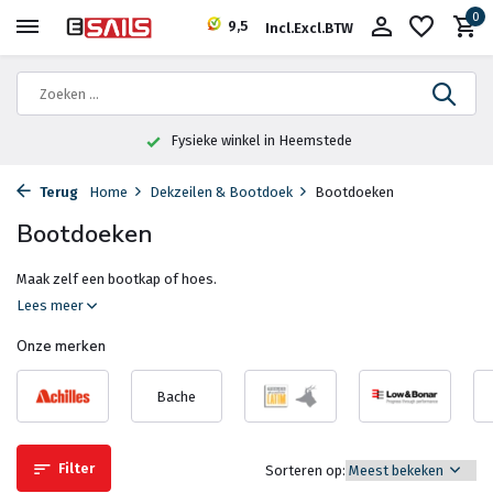
0
9,5
Incl.
Excl.
BTW
Fysieke winkel in Heemstede
Terug
Home
Dekzeilen & Bootdoek
Bootdoeken
Bootdoeken
Maak zelf een bootkap of hoes.
Lees meer
Onze merken
Bache
Filter
Sorteren op: