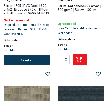
Latim SAS
Ferrari | 705 | PVC Doek | 670
Latim | Katoendoek / Canvas |
gr/m2 | Breedte 270 cm | Kleur
520 gr/m2 | Blauw | 102 cm
Kobaltblauw # 1050 RAL 5013
Niet op voorraad
Op voorraad
Dit product is momenteel niet op
Voor 15.00 besteld is vandaag
voorraad. Bel aub. 023-5329517
verzonden
voor levertijd.
Deliverytime
Deliverytime
€23,89
€30,95
Incl. btw
Incl. btw
Bekijken