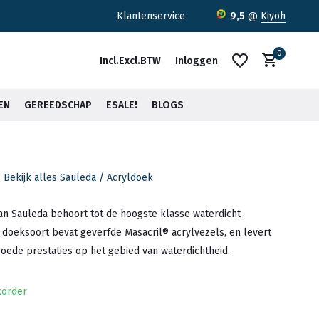
,-*
Klantenservice
9,5
@
Kiyoh
0
Incl.
Excl.
BTW
Inloggen
EN
GEREEDSCHAP
ESALE!
BLOGS
Bekijk alles Sauleda / Acryldoek
Account aanmaken
Account aanmaken
an Sauleda behoort tot de hoogste klasse waterdicht
doeksoort bevat geverfde Masacril® acrylvezels, en levert
oede prestaties op het gebied van waterdichtheid.
korder