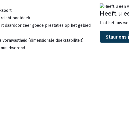
ksoort.
Heeft u e
erdicht bootdoek.
Laat het ons wet
ert daardoor zeer goede prestaties op het gebied
Stuur ons 
e vormvastheid (dimensionale doekstabiliteit).
chimmelwerend.