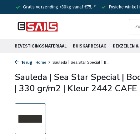
kg vanaf €75,-*
Fysieke winkel in Heemstede
Voor 15:00 b
BEVESTIGINGSMATERIAAL
BUISKAPBESLAG
DEKZEILEN 
Terug
Home
Sauleda | Sea Star Special | B...
Sauleda | Sea Star Special | B
| 330 gr/m2 | Kleur 2442 CAFE