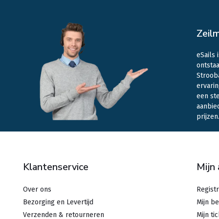
Zeil
eSails 
ontstaa
Stroob
ervarin
een st
aanbie
prijzen
Klantenservice
Mijn
Over ons
Regist
Bezorging en Levertijd
Mijn be
Verzenden & retourneren
Mijn ti