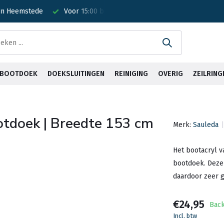
esteld? Is vandaag verzonden!
Gratis verzending <30kg vanaf €75
& BOOTDOEK
DOEKSLUITINGEN
REINIGING
OVERIG
ZEILRING
ootdoek | Breedte 153 cm
Merk:
Sauleda
Het bootacryl v
bootdoek. Deze 
daardoor zeer g
€24,95
Bac
Incl. btw