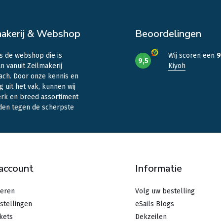
makerij & Webshop
Beoordelingen
is de webshop die is
Wij scoren een
9
9,5
n vanuit Zeilmakerij
Kiyoh
ach. Door onze kennis en
g uit het vak, kunnen wij
erk en breed assortiment
den tegen de scherpste
.
 account
Informatie
reren
Volg uw bestelling
stellingen
eSails Blogs
ckets
Dekzeilen