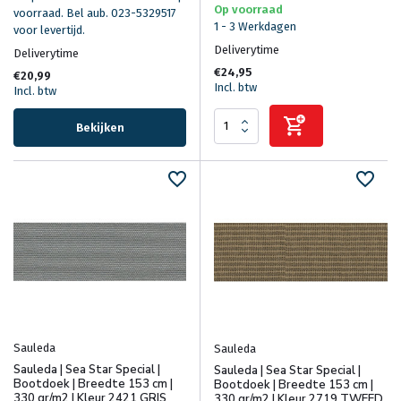
Op voorraad
voorraad. Bel aub. 023-5329517
1 - 3 Werkdagen
voor levertijd.
Deliverytime
Deliverytime
€24,95
€20,99
Incl. btw
Incl. btw
Bekijken
Sauleda
Sauleda
Sauleda | Sea Star Special |
Sauleda | Sea Star Special |
Bootdoek | Breedte 153 cm |
Bootdoek | Breedte 153 cm |
330 gr/m2 | Kleur 2421 GRIS
330 gr/m2 | Kleur 2719 TWEED