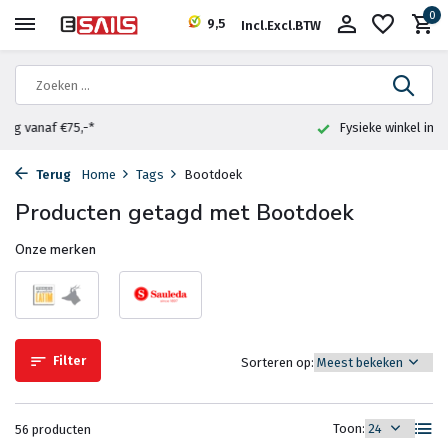
0
9,5
Incl.
Excl.
BTW
Fysieke winkel in Heemstede
Terug
Home
Tags
Bootdoek
Producten getagd met Bootdoek
Onze merken
Filter
Sorteren op:
Toon:
56 producten