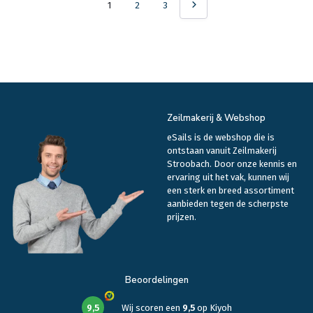
1
2
3
Zeilmakerij & Webshop
eSails is de webshop die is
ontstaan vanuit Zeilmakerij
Stroobach. Door onze kennis en
ervaring uit het vak, kunnen wij
een sterk en breed assortiment
aanbieden tegen de scherpste
prijzen.
Beoordelingen
9,5
Wij scoren een
9,5
op
Kiyoh