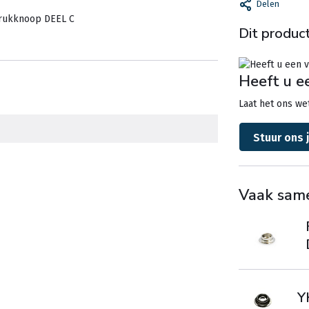
Delen
drukknoop DEEL C
Dit product
Heeft u e
Laat het ons wet
Stuur ons 
Vaak sam
Y