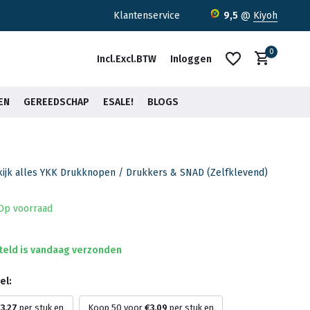
ratis verzending <30kg vanaf €75,-*
Klantenservice
9,5
@
Kiyoh
0
Incl.
Excl.
BTW
Inloggen
EN
GEREEDSCHAP
ESALE!
BLOGS
ijk alles YKK Drukknopen / Drukkers & SNAD (Zelfklevend)
Account aanmaken
Account aanmaken
Op voorraad
teld is vandaag verzonden
el:
3,27
per stuk en
Koop 50 voor
€3,09
per stuk en