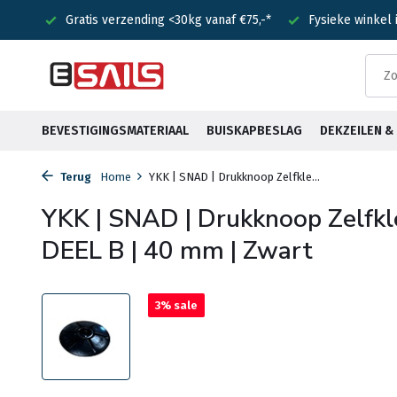
nden!
Gratis verzending <30kg vanaf €75,-*
Fysieke winkel
BEVESTIGINGSMATERIAAL
BUISKAPBESLAG
DEKZEILEN 
Terug
Home
YKK | SNAD | Drukknoop Zelfkle...
YKK | SNAD | Drukknoop Zelfkl
DEEL B | 40 mm | Zwart
3% sale