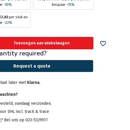
ar
-10%
bespaar
-15%
€2,83
per stuk en
ar
-22%
Toevoegen aan winkelwagen
antity required?
Request a quote
taal later met
Klarna
.
rwachten?
besteld, vandaag verzonden.
oor DHL incl. track & trace
g? Bel ons op 023-5329517