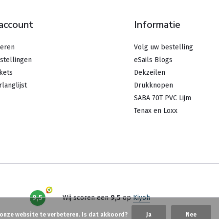
 account
Informatie
reren
Volg uw bestelling
stellingen
eSails Blogs
ckets
Dekzeilen
rlanglijst
Drukknopen
SABA 70T PVC Lijm
Tenax en Loxx
9,5
Wij scoren een
9,5
op
Kiyoh
 onze website te verbeteren. Is dat akkoord?
Ja
Nee