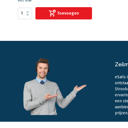
Incl. btw
Toevoegen
Zeil
eSails 
ontstaa
Stroob
ervarin
een st
aanbie
prijzen