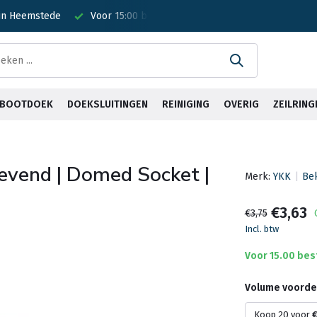
 in Heemstede
Voor 15:00 besteld? Is vandaag verzonden!
G
& BOOTDOEK
DOEKSLUITINGEN
REINIGING
OVERIG
ZEILRING
evend | Domed Socket |
Merk:
YKK
Bek
€3,63
€3,75
Incl. btw
Voor 15.00 bes
Volume voorde
Koop 20 voor
€