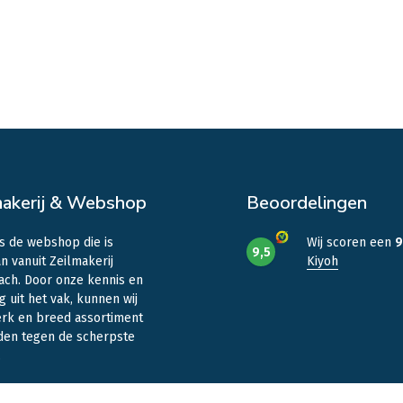
makerij & Webshop
Beoordelingen
is de webshop die is
Wij scoren een
9
9,5
n vanuit Zeilmakerij
Kiyoh
ach. Door onze kennis en
g uit het vak, kunnen wij
erk en breed assortiment
den tegen de scherpste
.