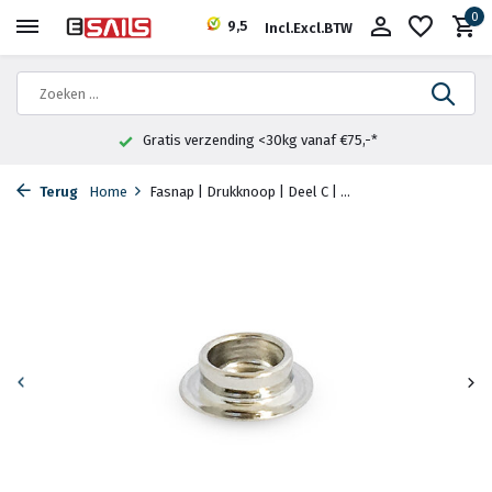
0
9,5
Incl.
Excl.
BTW
Gratis verzending <30kg vanaf €75,-*
Terug
Home
Fasnap | Drukknoop | Deel C | ...