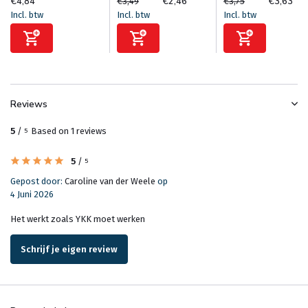
€4,84
€2,46
€3,63
€3,49
€3,75
Incl. btw
Incl. btw
Incl. btw
Reviews
5
/
Based on 1 reviews
5
5
/
5
Gepost door:
Caroline van der Weele
op
4 Juni 2026
Het werkt zoals YKK moet werken
Schrijf je eigen review