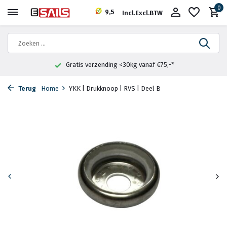
0
9,5
Incl.
Excl.
BTW
Gratis verzending <30kg vanaf €75,-*
Terug
Home
YKK | Drukknoop | RVS | Deel B