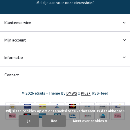
Meld je aan voor onze nieuwsbrief
Klantenservice
Mijn account
Informatie
Contact
© 2026 eSails - Theme By
DMWS
x
Plus+
RSS-feed
Wij slaan cookies op om onze website te verbeteren. Is dat akkoord?
Ja
Nee
Meer over cookies »