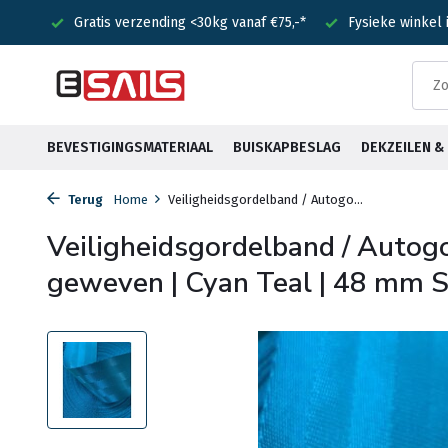
nden!
Gratis verzending <30kg vanaf €75,-*
Fysieke winkel
BEVESTIGINGSMATERIAAL
BUISKAPBESLAG
DEKZEILEN 
Terug
Home
Veiligheidsgordelband / Autogo...
Veiligheidsgordelband / Autog
geweven | Cyan Teal | 48 mm