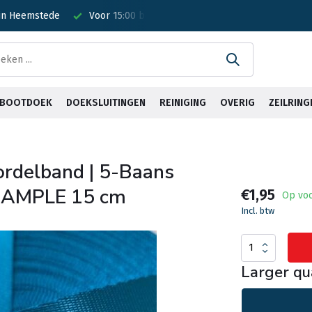
 in Heemstede
Voor 15:00 besteld? Is vandaag verzonden!
G
& BOOTDOEK
DOEKSLUITINGEN
REINIGING
OVERIG
ZEILRING
ordelband | 5-Baans
 SAMPLE 15 cm
€1,95
Op vo
Incl. btw
Larger qu