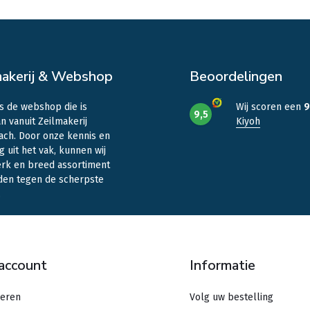
makerij & Webshop
Beoordelingen
is de webshop die is
Wij scoren een
9
9,5
n vanuit Zeilmakerij
Kiyoh
ach. Door onze kennis en
g uit het vak, kunnen wij
erk en breed assortiment
den tegen de scherpste
.
 account
Informatie
reren
Volg uw bestelling