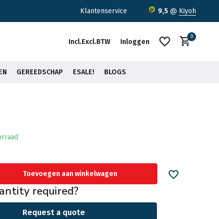
ratis verzending <30kg vanaf €75,-*
Klantenservice
9,5
@
Kiyoh
0
Incl.
Excl.
BTW
Inloggen
EN
GEREEDSCHAP
ESALE!
BLOGS
Account aanmaken
Account aanmaken
orraad
Toevoegen aan winkelwagen
antity required?
Request a quote