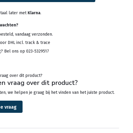
taal later met
Klarna
.
rwachten?
besteld, vandaag verzonden.
oor DHL incl. track & trace
g? Bel ons op 023-5329517
en vraag over dit product?
en, we helpen je graag bij het vinden van het juiste product.
je vraag