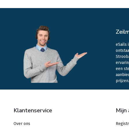
Zeil
eSails 
ontstaa
Stroob
ervarin
een st
aanbie
prijzen
Klantenservice
Mijn
Over ons
Regist