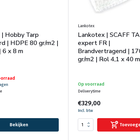
Lankotex
l | Hobby Tarp
Lankotex | SCAFF T
rd | HDPE 80 gr/m2 |
expert FR |
 6 x 8 m
Brandvertragend | 17
gr/m2 | Rol 4,1 x 40 
oorraad
Op voorraad
dagen
me
Deliverytime
€329,00
Incl. btw
Bekijken
Toevoeg