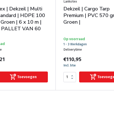
Lankotex
x | Dekzeil | Multi
Dekzeil | Cargo Tarp
tandard | HDPE 100
Premium | PVC 570 gr
 Groen | 6 x 10 m |
Groen |
 PALLET VAN 60
S
Op voorraad
aad
1 - 3 Werkdagen
me
Deliverytime
,21
€110,95
Incl. btw
Toevoegen
Toevoeg