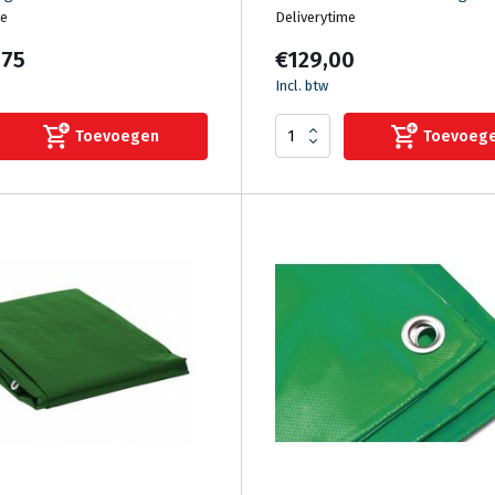
me
Deliverytime
,75
€129,00
Incl. btw
Toevoegen
Toevoeg