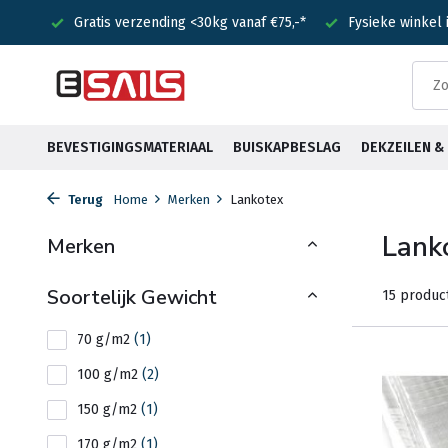
 <30kg vanaf €75,-*
Fysieke winkel in Heemstede
Voor 15:0
BEVESTIGINGSMATERIAAL
BUISKAPBESLAG
DEKZEILEN 
Terug
Home
Merken
Lankotex
Lank
Merken
Soortelijk Gewicht
15 produc
70 g/m2
(1)
100 g/m2
(2)
150 g/m2
(1)
170 g/m2
(1)