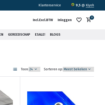
 €75,-*
Klantenservice
9,5
@
Kiyoh
0
Incl.
Excl.
BTW
Inloggen
EN
GEREEDSCHAP
ESALE!
BLOGS
Account aanmaken
Account aanmaken
Toon:
Sorteren op: