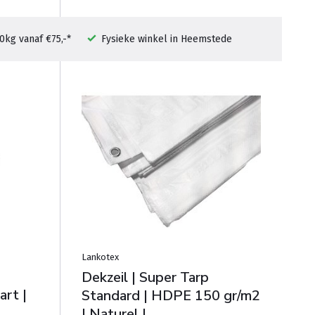
0kg vanaf €75,-*
Fysieke winkel in Heemstede
Lankotex
Dekzeil | Super Tarp
rt |
Standard | HDPE 150 gr/m2
| Naturel |