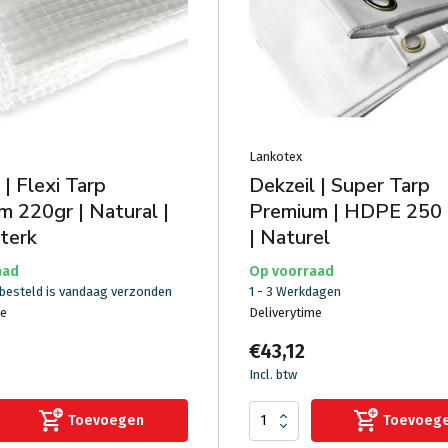
Lankotex
 | Flexi Tarp
Dekzeil | Super Tarp
 220gr | Natural |
Premium | HDPE 250 
terk
| Naturel
aad
Op voorraad
 besteld is vandaag verzonden
1 - 3 Werkdagen
me
Deliverytime
€43,12
Incl. btw
Toevoegen
Toevoeg