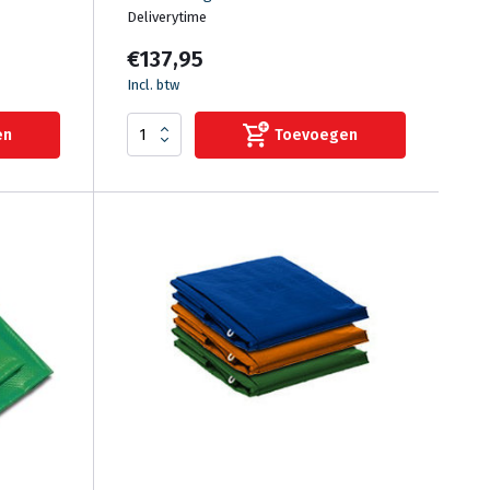
Deliverytime
€137,95
Incl. btw
en
Toevoegen