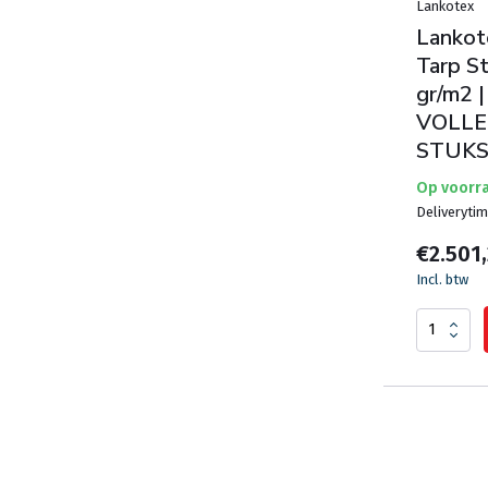
Lankotex
Lankote
Tarp S
gr/m2 |
VOLLE
STUK
Op voorr
Deliveryti
€2.501
Incl. btw