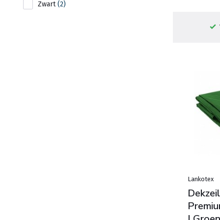
Zwart
(2)
Lankotex
Dekzeil
Premiu
| Groen