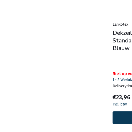
Lankotex
Dekzei
Standa
Blauw |
Niet op v
1 - 3 Werk
Deliveryti
€23,96
Incl. btw