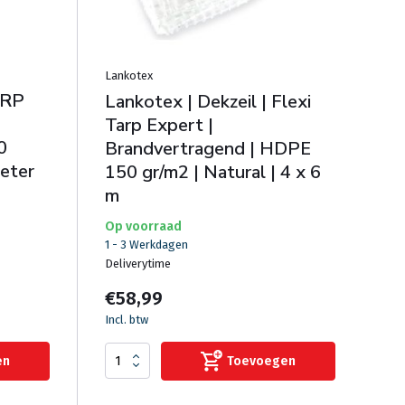
Lankotex
ARP
Lankotex | Dekzeil | Flexi
Tarp Expert |
0
Brandvertragend | HDPE
meter
150 gr/m2 | Natural | 4 x 6
m
Op voorraad
1 - 3 Werkdagen
Deliverytime
€58,99
Incl. btw
en
Toevoegen