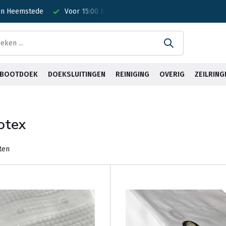
0 besteld? Is vandaag verzonden!
Gratis verzending <30kg vanaf
& BOOTDOEK
DOEKSLUITINGEN
REINIGING
OVERIG
ZEILRING
otex
ten