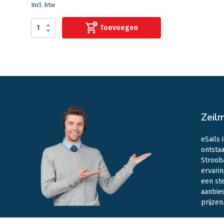
Incl. btw
Toevoegen
Zeil
eSails 
ontstaa
Stroob
ervarin
een st
aanbie
prijzen