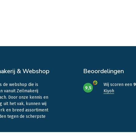
makerij & Webshop
Beoordelingen
is de webshop die is
Wij scoren een
9
9,5
n vanuit Zeilmakerij
Kiyoh
ach. Door onze kennis en
g uit het vak, kunnen wij
erk en breed assortiment
den tegen de scherpste
.