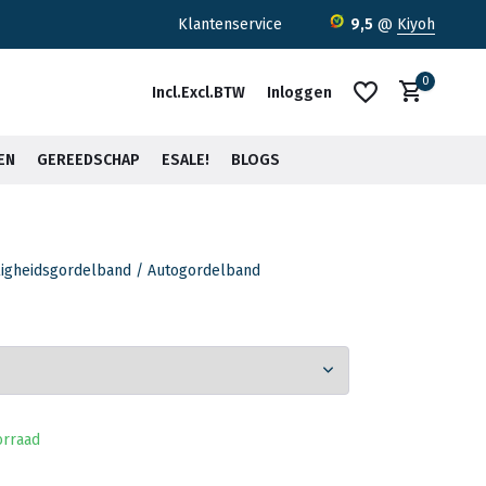
ratis verzending <30kg vanaf €75,-*
Klantenservice
9,5
@
Kiyoh
0
Incl.
Excl.
BTW
Inloggen
EN
GEREEDSCHAP
ESALE!
BLOGS
iligheidsgordelband / Autogordelband
Account aanmaken
Account aanmaken
orraad