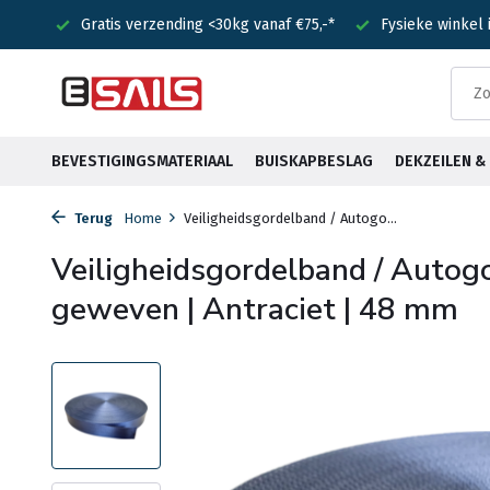
nden!
Gratis verzending <30kg vanaf €75,-*
Fysieke winkel
BEVESTIGINGSMATERIAAL
BUISKAPBESLAG
DEKZEILEN 
Terug
Home
Veiligheidsgordelband / Autogo...
Veiligheidsgordelband / Autog
geweven | Antraciet | 48 mm