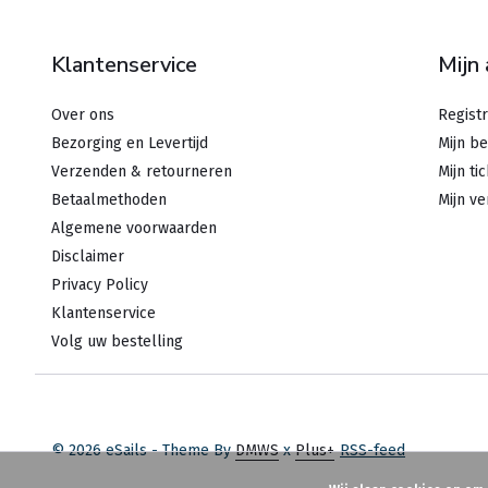
Klantenservice
Mijn
Over ons
Regist
Bezorging en Levertijd
Mijn be
Verzenden & retourneren
Mijn ti
Betaalmethoden
Mijn ve
Algemene voorwaarden
Disclaimer
Privacy Policy
Klantenservice
Volg uw bestelling
© 2026 eSails - Theme By
DMWS
x
Plus+
RSS-feed