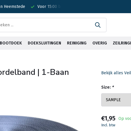
 in Heemstede
Voor 15:00 besteld? Is vandaag verzonden!
G
& BOOTDOEK
DOEKSLUITINGEN
REINIGING
OVERIG
ZEILRING
ordelband | 1-Baan
Bekijk alles Ve
Size:
*
€1,95
Op vo
Incl. btw