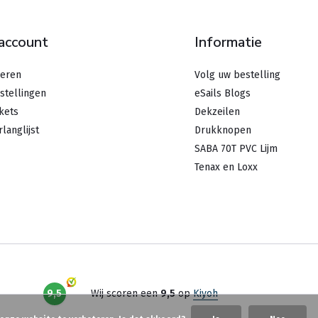
 account
Informatie
reren
Volg uw bestelling
stellingen
eSails Blogs
ckets
Dekzeilen
rlanglijst
Drukknopen
SABA 70T PVC Lijm
Tenax en Loxx
9,5
Wij scoren een
9,5
op
Kiyoh