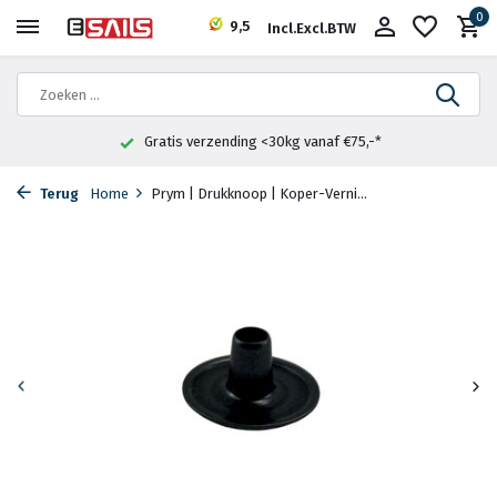
0
9,5
Incl.
Excl.
BTW
Gratis verzending <30kg vanaf €75,-*
Terug
Home
Prym | Drukknoop | Koper-Verni...