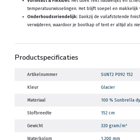
Vormvast & Flexibel:
Het doek rekt nauwelijks en scheurt
temperatuurwisselingen. Het blijft soepel en makkelijk
Onderhoudsvriendelijk:
Dankzij de vuilafstotende fini
verwijderen, waardoor je bootkap of tent er altijd als nie
Productspecificaties
Artikelnummer
SUNT2 P092 152
Kleur
Glacier
Materiaal
100 % Sunbrella dy
Stofbreedte
152 cm
Gewicht
320 gram/m²
Waterkolom
1.200 mm