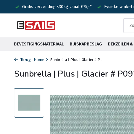
kg vanaf €75,-*
Fysieke winkel in Heemstede
Voor 15:00 b
BEVESTIGINGSMATERIAAL
BUISKAPBESLAG
DEKZEILEN 
Terug
Home
Sunbrella | Plus | Glacier # P...
Sunbrella | Plus | Glacier # P0