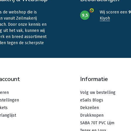
is de webshop die is
Wij scoren een
9
9,5
n vanuit Zeilmakerij
Kiyoh
ach. Door onze kennis en
g uit het vak, kunnen wij
erk en breed assortiment
den tegen de scherpste
.
 account
Informatie
reren
Volg uw bestelling
stellingen
eSails Blogs
ckets
Dekzeilen
rlanglijst
Drukknopen
SABA 70T PVC Lijm
Tenax en Loxx