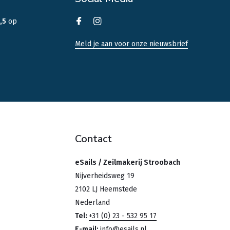
,5
op
Meld je aan voor onze nieuwsbrief
Contact
eSails / Zeilmakerij Stroobach
Nijverheidsweg 19
2102 LJ Heemstede
Nederland
Tel:
+31 (0) 23 - 532 95 17
E-mail:
info@esails.nl