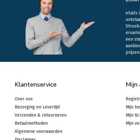
eSails 
ontstaa
Stroob
ervarin
een st
aanbie
prijzen
Klantenservice
Mijn
Over ons
Regist
Bezorging en Levertijd
Mijn be
Verzenden & retourneren
Mijn ti
Betaalmethoden
Mijn ve
Algemene voorwaarden
Disclaimer