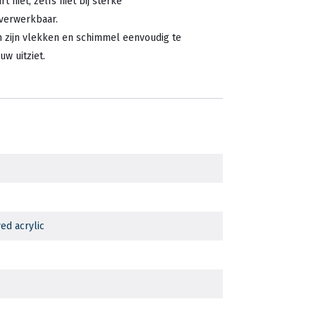
 niet, zelfs niet bij sterke
 verwerkbaar.
sh zijn vlekken en schimmel eenvoudig te
uw uitziet.
ed acrylic