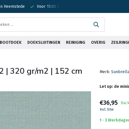
esteld? Is vandaag verzonden!
Gratis verzending <30kg vanaf €75
& BOOTDOEK
DOEKSLUITINGEN
REINIGING
OVERIG
ZEILRING
92 | 320 gr/m2 | 152 cm
Merk:
Sunbrell
Let op: de min
€36,95
Bac
Incl. btw
1 - 3 Werkdage