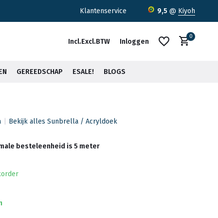
,-*
Klantenservice
9,5
@
Kiyoh
0
Incl.
Excl.
BTW
Inloggen
EN
GEREEDSCHAP
ESALE!
BLOGS
a
Bekijk alles Sunbrella / Acryldoek
Account aanmaken
Account aanmaken
imale besteleenheid is 5 meter
korder
n