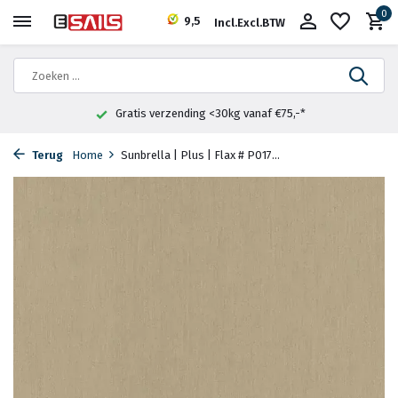
0
9,5
Incl.
Excl.
BTW
Gratis verzending <30kg vanaf €75,-*
Terug
Home
Sunbrella | Plus | Flax # P017...