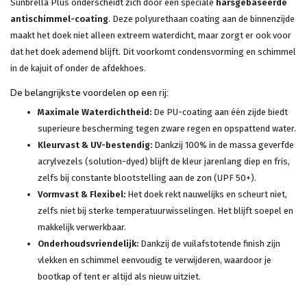
Sunbrella Plus onderscheidt zich door een speciale
harsgebaseerde
antischimmel-coating
. Deze polyurethaan coating aan de binnenzijde
maakt het doek niet alleen extreem waterdicht, maar zorgt er ook voor
dat het doek ademend blijft. Dit voorkomt condensvorming en schimmel
in de kajuit of onder de afdekhoes.
De belangrijkste voordelen op een rij:
Maximale Waterdichtheid:
De PU-coating aan één zijde biedt
superieure bescherming tegen zware regen en opspattend water.
Kleurvast & UV-bestendig:
Dankzij 100% in de massa geverfde
acrylvezels (solution-dyed) blijft de kleur jarenlang diep en fris,
zelfs bij constante blootstelling aan de zon (UPF 50+).
Vormvast & Flexibel:
Het doek rekt nauwelijks en scheurt niet,
zelfs niet bij sterke temperatuurwisselingen. Het blijft soepel en
makkelijk verwerkbaar.
Onderhoudsvriendelijk:
Dankzij de vuilafstotende finish zijn
vlekken en schimmel eenvoudig te verwijderen, waardoor je
bootkap of tent er altijd als nieuw uitziet.