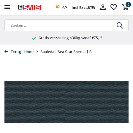
0
9,5
Incl.
Excl.
BTW
Gratis verzending <30kg vanaf €75,-*
Terug
Home
Sauleda | Sea Star Special | B...