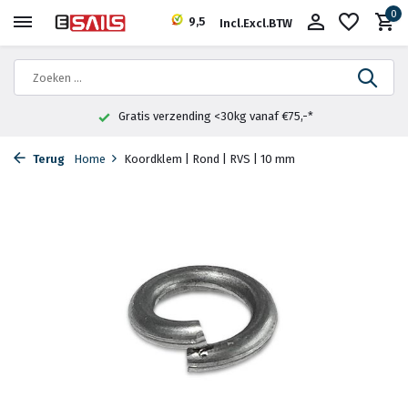
0
9,5
Incl.
Excl.
BTW
Gratis verzending <30kg vanaf €75,-*
Terug
Home
Koordklem | Rond | RVS | 10 mm