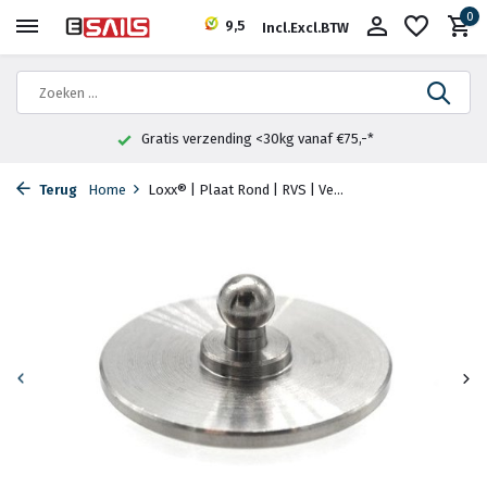
0
9,5
Incl.
Excl.
BTW
Gratis verzending <30kg vanaf €75,-*
Terug
Home
Loxx® | Plaat Rond | RVS | Ve...