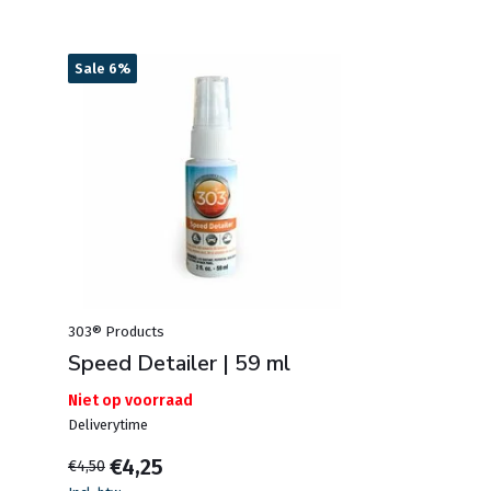
Sale 6%
303® Products
Speed Detailer | 59 ml
Niet op voorraad
Deliverytime
€4,25
€4,50