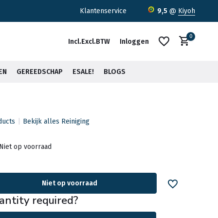
ratis verzending <30kg vanaf €75,-*
Klantenservice
9,5
@
Kiyoh
0
Incl.
Excl.
BTW
Inloggen
EN
GEREEDSCHAP
ESALE!
BLOGS
ducts
Bekijk alles Reiniging
Account aanmaken
Account aanmaken
Niet op voorraad
Niet op voorraad
antity required?