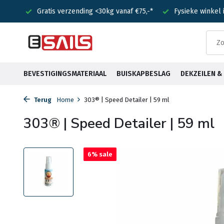
nden!
Gratis verzending <30kg vanaf €75,-*
Fysieke winkel
BEVESTIGINGSMATERIAAL
BUISKAPBESLAG
DEKZEILEN 
Terug
Home
303® | Speed Detailer | 59 ml
303® | Speed Detailer | 59 ml
6% sale