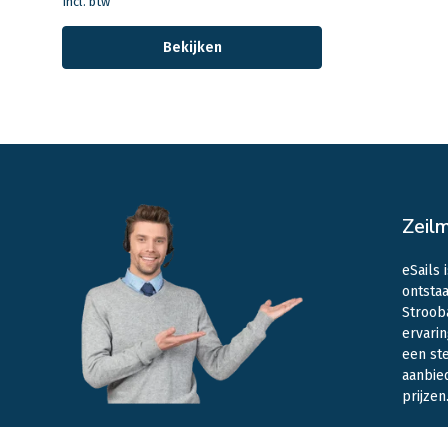
Incl. btw
Bekijken
Zeil
eSails 
ontstaa
Stroob
ervarin
een st
aanbie
prijzen