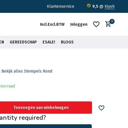
ratis verzending <30kg vanaf €75,-*
Klantenservice
9,5
@
Kiyoh
0
Incl.
Excl.
BTW
Inloggen
EN
GEREEDSCHAP
ESALE!
BLOGS
Bekijk alles Stempels Rond
Account aanmaken
Account aanmaken
voorraad
Toevoegen aan winkelwagen
antity required?