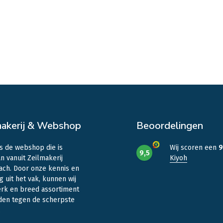
makerij & Webshop
Beoordelingen
is de webshop die is
Wij scoren een
9
9,5
n vanuit Zeilmakerij
Kiyoh
ach. Door onze kennis en
g uit het vak, kunnen wij
erk en breed assortiment
den tegen de scherpste
.