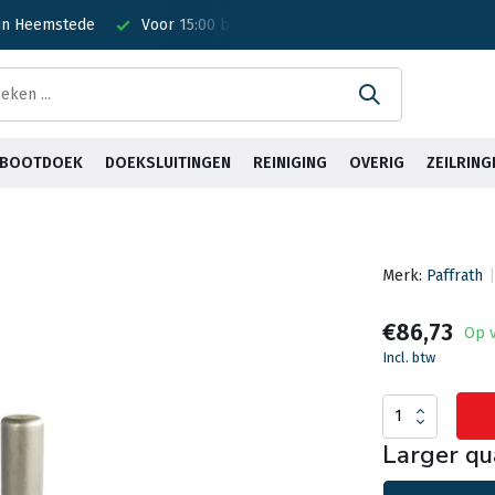
 in Heemstede
Voor 15:00 besteld? Is vandaag verzonden!
G
& BOOTDOEK
DOEKSLUITINGEN
REINIGING
OVERIG
ZEILRING
Merk:
Paffrath
€86,73
Op 
Incl. btw
Larger qu