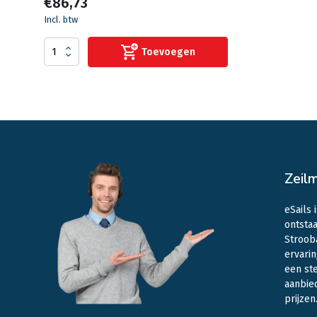
€86,73
Incl. btw
Toevoegen
Zeil
eSails 
ontstaa
Stroob
ervarin
een st
aanbie
prijzen