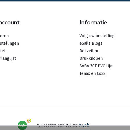
 account
Informatie
reren
Volg uw bestelling
stellingen
eSails Blogs
ckets
Dekzeilen
rlanglijst
Drukknopen
SABA 70T PVC Lijm
Tenax en Loxx
9,5
Wij scoren een
9,5
op
Kiyoh