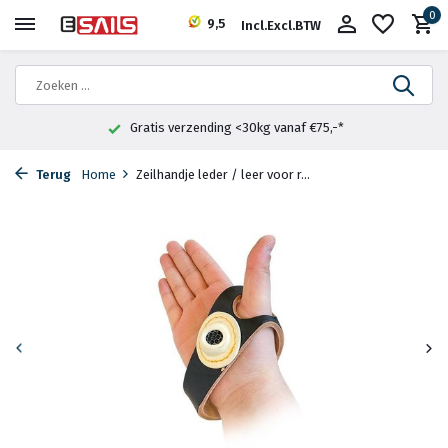
0
9,5
Incl.
Excl.
BTW
Gratis verzending <30kg vanaf €75,-*
Terug
Home
Zeilhandje leder / leer voor r...