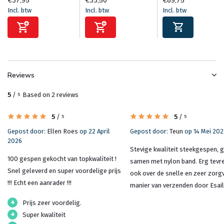
€37,95
€33,50
€89,75
Incl. btw
Incl. btw
Incl. btw
Reviews
5
/
Based on 2 reviews
5
5
/
5
/
5
5
Gepost door:
Ellen Roes
op 22 April
Gepost door:
Teun
op 14 Mei 202
2026
Stevige kwaliteit steekgespen, 
100 gespen gekocht van topkwaliteit !
samen met nylon band. Erg tevr
Snel geleverd en super voordelige prijs
ook over de snelle en zeer zorg
!!! Echt een aanrader !!!
manier van verzenden door Esail
+
Prijs zeer voordelig.
+
Super kwaliteit