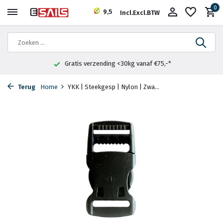
0
9,5
Incl.
Excl.
BTW
Gratis verzending <30kg vanaf €75,-*
Terug
Home
YKK | Steekgesp | Nylon | Zwa...