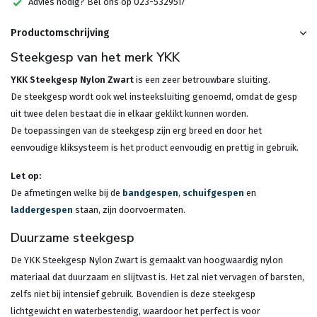
Advies nodig? Bel ons op 023-5329517
Productomschrijving
Steekgesp van het merk YKK
YKK Steekgesp Nylon Zwart
is een zeer betrouwbare sluiting.
De steekgesp wordt ook wel insteeksluiting genoemd, omdat de gesp
uit twee delen bestaat die in elkaar geklikt kunnen worden.
De toepassingen van de steekgesp zijn erg breed en door het
eenvoudige kliksysteem is het product eenvoudig en prettig in gebruik.
Let op:
De afmetingen welke bij de
bandgespen
,
schuifgespen
en
laddergespen
staan, zijn doorvoermaten.
Duurzame steekgesp
De YKK Steekgesp Nylon Zwart is gemaakt van hoogwaardig nylon
materiaal dat duurzaam en slijtvast is. Het zal niet vervagen of barsten,
zelfs niet bij intensief gebruik. Bovendien is deze steekgesp
lichtgewicht en waterbestendig, waardoor het perfect is voor