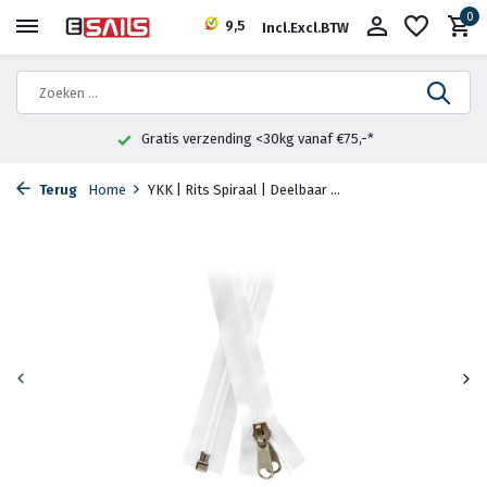
0
9,5
Incl.
Excl.
BTW
Gratis verzending <30kg vanaf €75,-*
Terug
Home
YKK | Rits Spiraal | Deelbaar ...