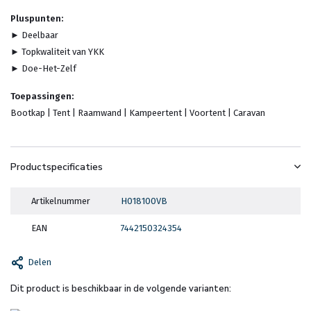
Pluspunten:
► Deelbaar
► Topkwaliteit van YKK
► Doe-Het-Zelf
Toepassingen:
Bootkap | Tent | Raamwand | Kampeertent | Voortent | Caravan
Productspecificaties
Artikelnummer
H018100VB
EAN
7442150324354
Delen
Dit product is beschikbaar in de volgende varianten: