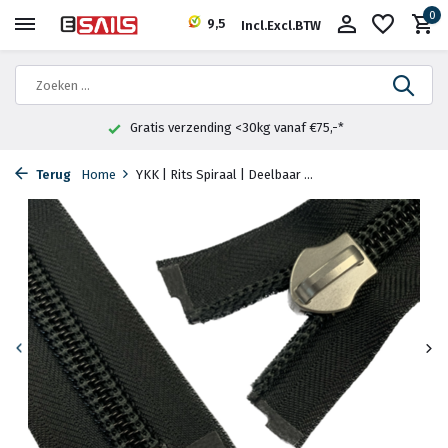
0
9,5
Incl.
Excl.
BTW
Gratis verzending <30kg vanaf €75,-*
Terug
Home
YKK | Rits Spiraal | Deelbaar ...