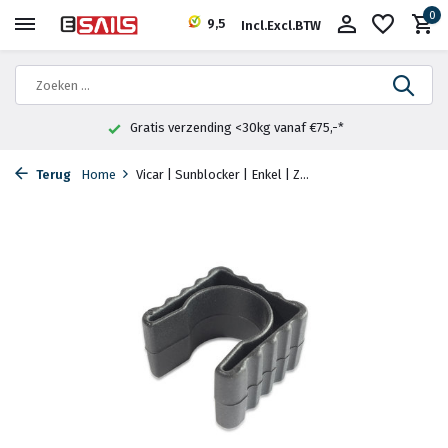
0
9,5
Incl.
Excl.
BTW
Gratis verzending <30kg vanaf €75,-*
Terug
Home
Vicar | Sunblocker | Enkel | Z...