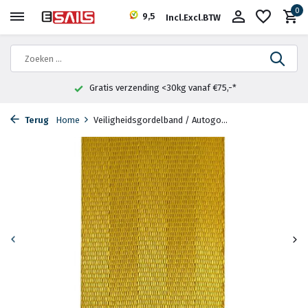
0
9,5
Incl.
Excl.
BTW
Gratis verzending <30kg vanaf €75,-*
Terug
Home
Veiligheidsgordelband / Autogo...