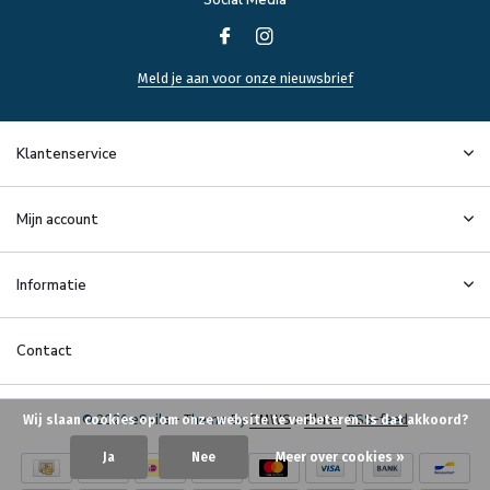
Social Media
Meld je aan voor onze nieuwsbrief
Klantenservice
Mijn account
Informatie
Contact
© 2026 eSails - Theme By
DMWS
x
Plus+
RSS-feed
Wij slaan cookies op om onze website te verbeteren. Is dat akkoord?
Ja
Nee
Meer over cookies »