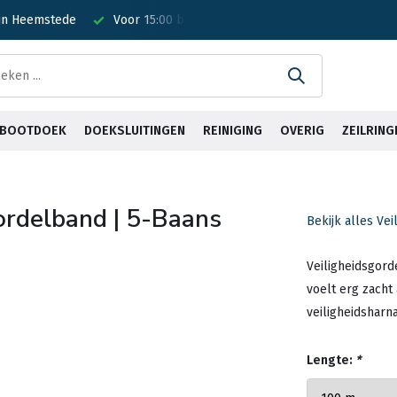
esteld? Is vandaag verzonden!
Gratis verzending <30kg vanaf €75
& BOOTDOEK
DOEKSLUITINGEN
REINIGING
OVERIG
ZEILRING
ordelband | 5-Baans
Bekijk alles Ve
Veiligheidsgor
voelt erg zacht
veiligheidsharn
Lengte:
*