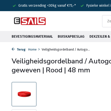
kg vanaf €75,-*
Fysieke winkel in Heemstede
Voor 15:00 b
BEVESTIGINGSMATERIAAL
BUISKAPBESLAG
DEKZEILEN 
Terug
Home
Veiligheidsgordelband / Autogo...
Veiligheidsgordelband / Autog
geweven | Rood | 48 mm