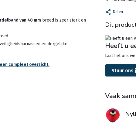
Delen
ordelband van 48 mm
breed is zeer sterk en
Dit product
reed.
Heeft u e
veiligheidsharnassen en dergelijke.
Laat het ons wet
r een compleet overzicht.
Stuur ons 
Vaak sam
Nyl