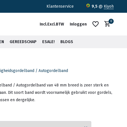
,-*
Klantenservice
9,5
@
Kiyoh
0
Incl.
Excl.
BTW
Inloggen
EN
GEREEDSCHAP
ESALE!
BLOGS
iligheidsgordelband / Autogordelband
Account aanmaken
Account aanmaken
delband / Autogordelband van 48 mm breed is zeer sterk en
 aan. Dit soort band wordt voornamelijk gebruikt voor gordels,
assen en dergelijke.