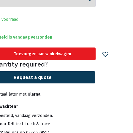
 voorraad
teld is vandaag verzonden
Toevoegen aan winkelwagen
antity required?
Request a quote
taal later met
Klarna
.
rwachten?
besteld, vandaag verzonden.
oor DHL incl. track & trace
g? Bel ons op 023-5329517