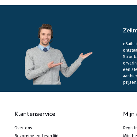
Zeil
eSails 
ontstaa
Stroob
ervarin
een st
aanbie
prijzen
Klantenservice
Mijn
Over ons
Regist
Bezorging en Levertijd
Mijn be