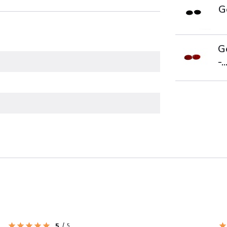
G
G
-..
5
/
5