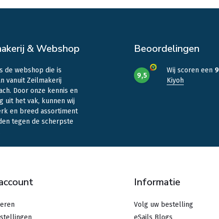
makerij & Webshop
Beoordelingen
is de webshop die is
Wij scoren een
9
9,5
n vanuit Zeilmakerij
Kiyoh
ach. Door onze kennis en
g uit het vak, kunnen wij
erk en breed assortiment
den tegen de scherpste
.
 account
Informatie
reren
Volg uw bestelling
stellingen
eSails Blogs