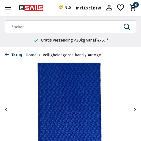
0
9,5
Incl.
Excl.
BTW
Gratis verzending <30kg vanaf €75,-*
Terug
Home
Veiligheidsgordelband / Autogo...