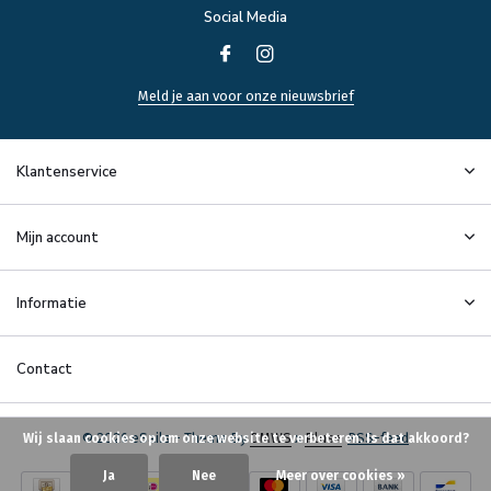
Social Media
Meld je aan voor onze nieuwsbrief
Klantenservice
Mijn account
Informatie
Contact
© 2026 eSails - Theme By
DMWS
x
Plus+
RSS-feed
Wij slaan cookies op om onze website te verbeteren. Is dat akkoord?
Ja
Nee
Meer over cookies »