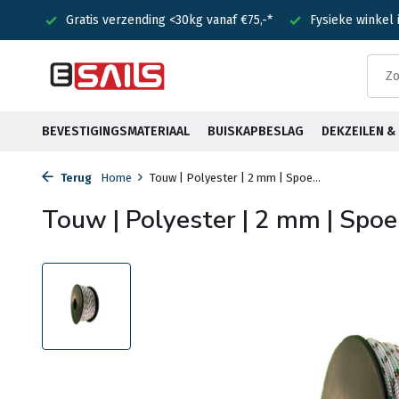
nden!
Gratis verzending <30kg vanaf €75,-*
Fysieke winkel
BEVESTIGINGSMATERIAAL
BUISKAPBESLAG
DEKZEILEN 
Terug
Home
Touw | Polyester | 2 mm | Spoe...
Touw | Polyester | 2 mm | Spoel