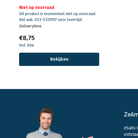
Niet op voorraad
Dit product is momenteel niet op voorraad.
Bel aub. 023-5329517 voor levertijd.
Deliverytime
€8,75
Incl. btw
Bekijken
Zeil
eSails 
ontstaa