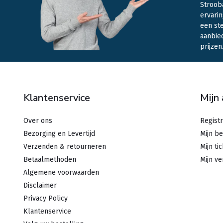
Stroob
ervarin
een st
aanbie
prijzen
Klantenservice
Mijn
Over ons
Regist
Bezorging en Levertijd
Mijn be
Verzenden & retourneren
Mijn ti
Betaalmethoden
Mijn ve
Algemene voorwaarden
Disclaimer
Privacy Policy
Klantenservice