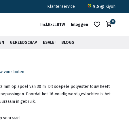
ratis verzending <30kg vanaf €75,-*
Klantenservice
9,5
@
Kiyoh
0
Incl.
Excl.
BTW
Inloggen
EN
GEREEDSCHAP
ESALE!
BLOGS
uw voor boten
Account aanmaken
Account aanmaken
 2 mm op spoel van 30 m Dit soepele polyester touw heeft
toepassingen. Doordat het 16-voudig word gevlochten is het
uurzaam in gebruik.
op voorraad