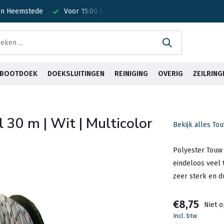
 in Heemstede
Voor 15:00 besteld? Is vandaag verzonden!
G
& BOOTDOEK
DOEKSLUITINGEN
REINIGING
OVERIG
ZEILRING
 30 m | Wit | Multicolor
Bekijk alles To
Polyester Touw
eindeloos veel 
zeer sterk en d
€8,75
Niet 
Incl. btw