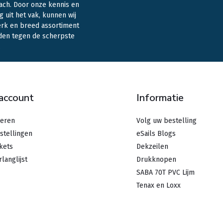
ach. Door onze kennis en
g uit het vak, kunnen wij
erk en breed assortiment
den tegen de scherpste
.
 account
Informatie
reren
Volg uw bestelling
stellingen
eSails Blogs
ckets
Dekzeilen
rlanglijst
Drukknopen
SABA 70T PVC Lijm
Tenax en Loxx