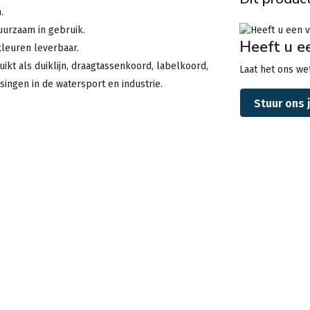
.
uurzaam in gebruik.
Heeft u e
kleuren leverbaar.
uikt als duiklijn, draagtassenkoord, labelkoord,
Laat het ons wet
singen in de watersport en industrie.
Stuur ons 