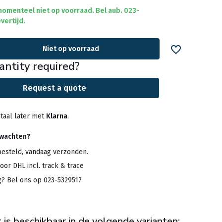
 momenteel niet op voorraad. Bel aub. 023-
vertijd.
Niet op voorraad
antity required?
Request a quote
taal later met
Klarna
.
rwachten?
besteld, vandaag verzonden.
oor DHL incl. track & trace
g? Bel ons op 023-5329517
 is beschikbaar in de volgende varianten: