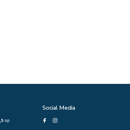
Social Media
,5
op