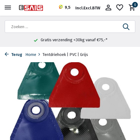
0
9,5
Incl.
Excl.
BTW
Gratis verzending <30kg vanaf €75,-*
Terug
Home
Tentdriehoek | PVC | Grijs