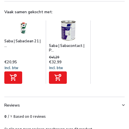
Vaak samen gekocht met:
Saba | Sabaclean 21 |
...
Saba | Sabacontact |
P...
€41,29
€20,95
€32,99
Incl. btw
Incl. btw
Reviews
0
/
Based on 0 reviews
5