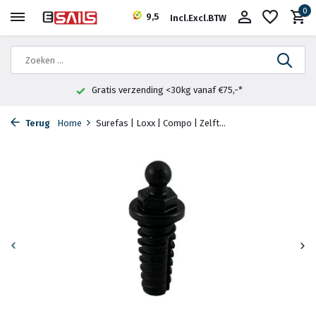
0
9,5
Incl.
Excl.
BTW
Gratis verzending <30kg vanaf €75,-*
Terug
Home
Surefas | Loxx | Compo | Zelft...