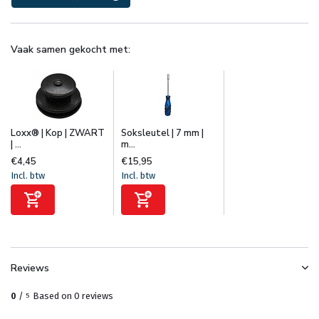
Vaak samen gekocht met:
Loxx® | Kop | ZWART
Soksleutel | 7 mm |
| ...
m...
€4,45
€15,95
Incl. btw
Incl. btw
Reviews
0
/
Based on 0 reviews
5