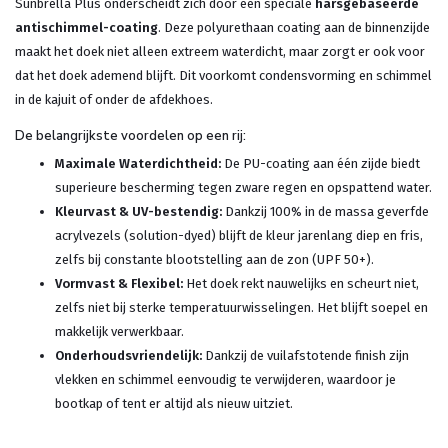
Sunbrella Plus onderscheidt zich door een speciale
harsgebaseerde
antischimmel-coating
. Deze polyurethaan coating aan de binnenzijde
maakt het doek niet alleen extreem waterdicht, maar zorgt er ook voor
dat het doek ademend blijft. Dit voorkomt condensvorming en schimmel
in de kajuit of onder de afdekhoes.
De belangrijkste voordelen op een rij:
Maximale Waterdichtheid:
De PU-coating aan één zijde biedt
superieure bescherming tegen zware regen en opspattend water.
Kleurvast & UV-bestendig:
Dankzij 100% in de massa geverfde
acrylvezels (solution-dyed) blijft de kleur jarenlang diep en fris,
zelfs bij constante blootstelling aan de zon (UPF 50+).
Vormvast & Flexibel:
Het doek rekt nauwelijks en scheurt niet,
zelfs niet bij sterke temperatuurwisselingen. Het blijft soepel en
makkelijk verwerkbaar.
Onderhoudsvriendelijk:
Dankzij de vuilafstotende finish zijn
vlekken en schimmel eenvoudig te verwijderen, waardoor je
bootkap of tent er altijd als nieuw uitziet.