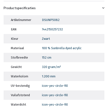
Productspecificaties
Artikelnummer
DSUNP5082
EAN
7442150257232
Kleur
Zwart
Materiaal
100 % Sunbrella dyed acrylic
Stofbreedte
152 cm
Gewicht
320 gram/m²
Waterkolom
1.200 mm
UV-bestendig
icon-yes-circle-fill
Vuilafstotend
icon-yes-circle-fill
Waterdicht
icon-yes-circle-fill