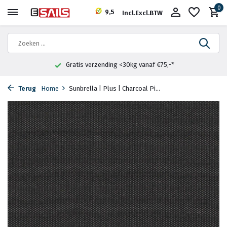
0
9,5
Incl.
Excl.
BTW
Gratis verzending <30kg vanaf €75,-*
Terug
Home
Sunbrella | Plus | Charcoal Pi...