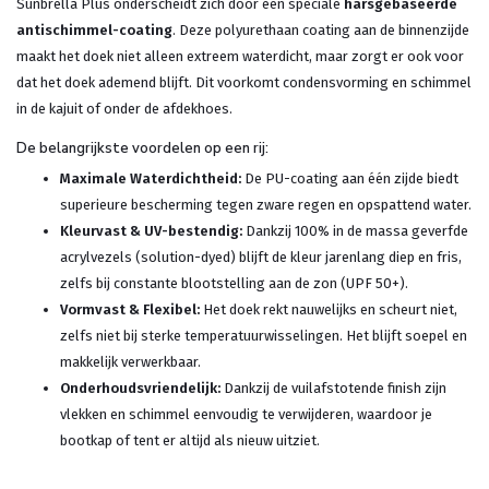
Sunbrella Plus onderscheidt zich door een speciale
harsgebaseerde
antischimmel-coating
. Deze polyurethaan coating aan de binnenzijde
maakt het doek niet alleen extreem waterdicht, maar zorgt er ook voor
dat het doek ademend blijft. Dit voorkomt condensvorming en schimmel
in de kajuit of onder de afdekhoes.
De belangrijkste voordelen op een rij:
Maximale Waterdichtheid:
De PU-coating aan één zijde biedt
superieure bescherming tegen zware regen en opspattend water.
Kleurvast & UV-bestendig:
Dankzij 100% in de massa geverfde
acrylvezels (solution-dyed) blijft de kleur jarenlang diep en fris,
zelfs bij constante blootstelling aan de zon (UPF 50+).
Vormvast & Flexibel:
Het doek rekt nauwelijks en scheurt niet,
zelfs niet bij sterke temperatuurwisselingen. Het blijft soepel en
makkelijk verwerkbaar.
Onderhoudsvriendelijk:
Dankzij de vuilafstotende finish zijn
vlekken en schimmel eenvoudig te verwijderen, waardoor je
bootkap of tent er altijd als nieuw uitziet.