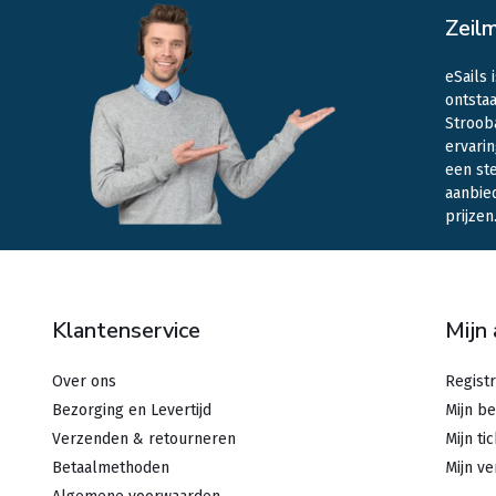
Zeil
eSails 
ontstaa
Stroob
ervarin
een st
aanbie
prijzen
Klantenservice
Mijn
Over ons
Regist
Bezorging en Levertijd
Mijn be
Verzenden & retourneren
Mijn ti
Betaalmethoden
Mijn ve