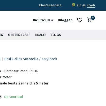
Klantenservice
9,5
@
Kiyoh
0
Incl.
Excl.
BTW
Inloggen
EN
GEREEDSCHAP
ESALE!
BLOGS
a
Bekijk alles Sunbrella / Acryldoek
Account aanmaken
Account aanmaken
s - Bordeaux Rood - 5034
er meter
imale besteleenheid is 5 meter
5
Op voorraad