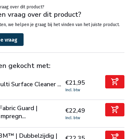
en vraag over dit product?
en, we helpen je graag bij het vinden van het juiste product.
je vraag
en gekocht met:
€21,95
lti Surface Cleaner ...
Incl. btw
Fabric Guard |
€22,49
Impregn...
Incl. btw
3M™ | Dubbelzijdig |
€22,35