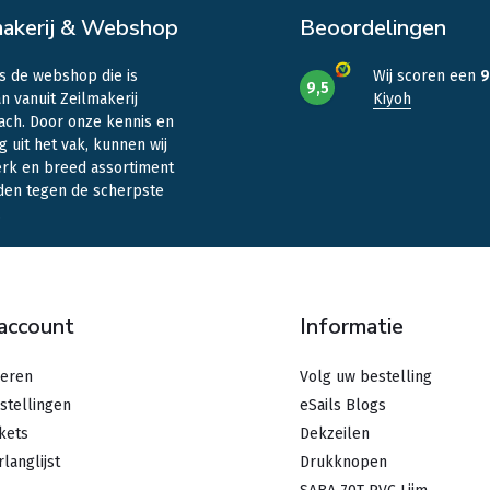
makerij & Webshop
Beoordelingen
is de webshop die is
Wij scoren een
9
9,5
n vanuit Zeilmakerij
Kiyoh
ach. Door onze kennis en
g uit het vak, kunnen wij
erk en breed assortiment
den tegen de scherpste
.
 account
Informatie
reren
Volg uw bestelling
stellingen
eSails Blogs
ckets
Dekzeilen
rlanglijst
Drukknopen