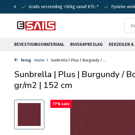
g vanaf €75,-*
Fysieke winkel in Heemstede
Voor 15:00 be
BEVESTIGINGSMATERIAAL
BUISKAPBESLAG
DEKZEILEN 
Terug
Home
Sunbrella | Plus | Burgundy / ...
Sunbrella | Plus | Burgundy / 
gr/m2 | 152 cm
17% sale