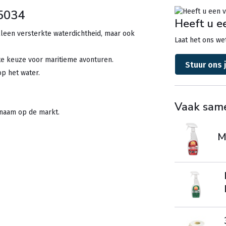
 5034
Heeft u e
lleen versterkte waterdichtheid, maar ook
Laat het ons wet
te keuze voor maritieme avonturen.
Stuur ons 
p het water.
Vaak sam
 naam op de markt.
Mu