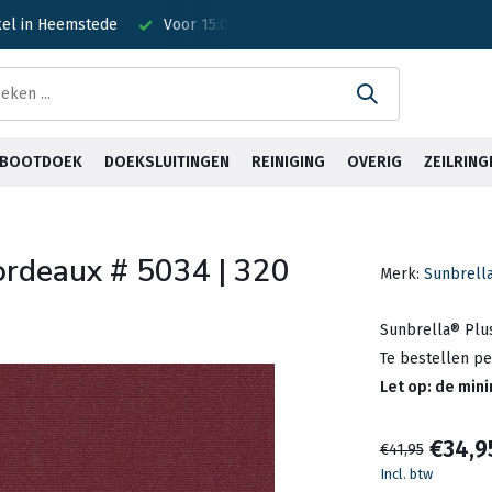
steld? Is vandaag verzonden!
& BOOTDOEK
DOEKSLUITINGEN
REINIGING
OVERIG
ZEILRING
Bordeaux # 5034 | 320
Merk:
Sunbrell
Sunbrella® Plu
Te bestellen p
Let op: de min
€34,9
€41,95
Incl. btw